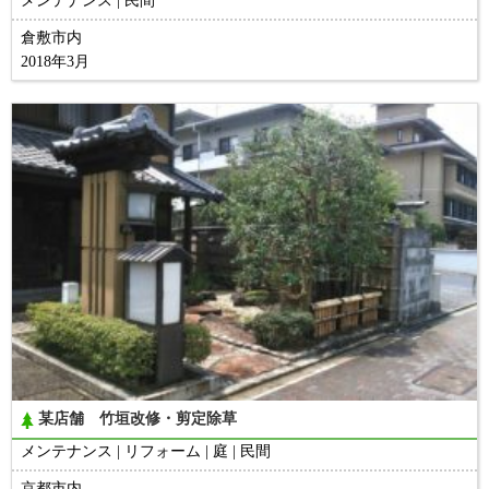
メンテナンス
民間
倉敷市内
2018年3月
某店舗 竹垣改修・剪定除草
メンテナンス
リフォーム
庭
民間
京都市内