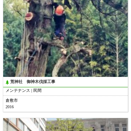
荒神社 御神木伐採工事
メンテナンス
民間
倉敷市
2016