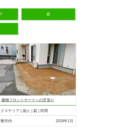
ア
庭
建物フロントヤードへの芝張り
エクステリア
個人
庭
民間
倉敷市内
2018年1月