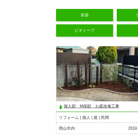
新築
ビオトープ
個人邸 M様邸 お庭改修工事
リフォーム
個人
庭
民間
岡山市内
2019