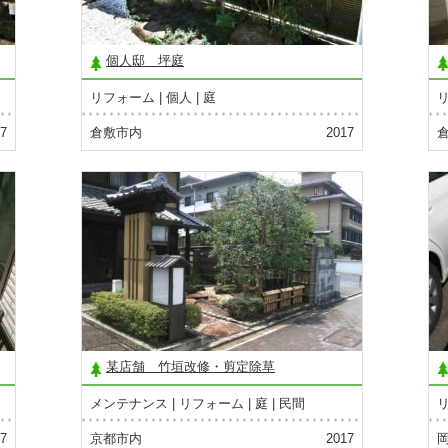
個人邸 坪庭
リフォーム
個人
庭
7
倉敷市内
2017
某店舗 竹垣改修・剪定除草
メンテナンス
リフォーム
庭
民間
7
京都市内
2017