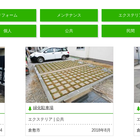
リフォーム
メンテナンス
エクステリ
個人
公共
民間
緑化駐車場
エクステリア
公共
.4
倉敷市
2018年8月