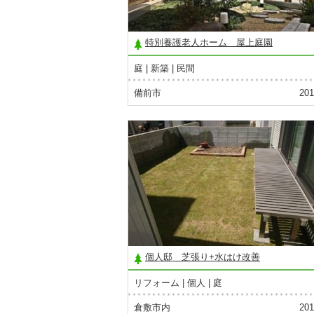
特別養護老人ホーム 屋上庭園
庭
新築
民間
備前市
201
個人邸 芝張り+水はけ改善
リフォーム
個人
庭
倉敷市内
201