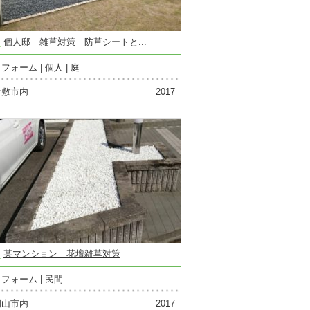
個人邸 雑草対策 防草シートと...
リフォーム
個人
庭
倉敷市内
2017
某マンション 花壇雑草対策
リフォーム
民間
岡山市内
2017