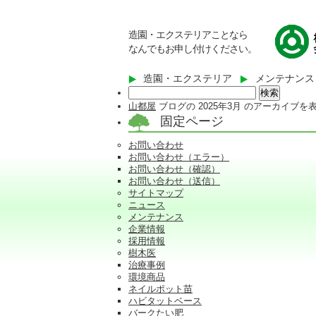
造園・エクステリアことなら
なんでもお申し付けください。
造園・エクステリア
メンテナンス
検
索:
山都屋
ブログの 2025年3月 のアーカイブ
固定ページ
お問い合わせ
お問い合わせ（エラー）
お問い合わせ（確認）
お問い合わせ（送信）
サイトマップ
ニュース
メンテナンス
企業情報
採用情報
樹木医
治療事例
環境商品
ネイルポット苗
ハビタットベース
バークたい肥