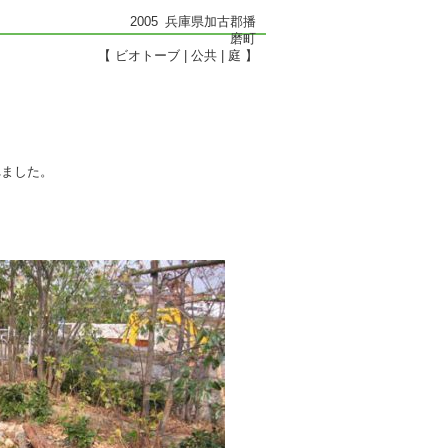
2005
兵庫県加古郡播
磨町
【
ビオトーブ
公共
庭
】
れました。