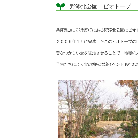
野添北公園 ビオトープ
兵庫県加古郡播磨町にある野添北公園にビオ
２００５年１月に完成したこのビオトープの
昔なつかしい蛍を復活させることで、地域の
子供たちにより蛍の幼虫放流イベントも行わ